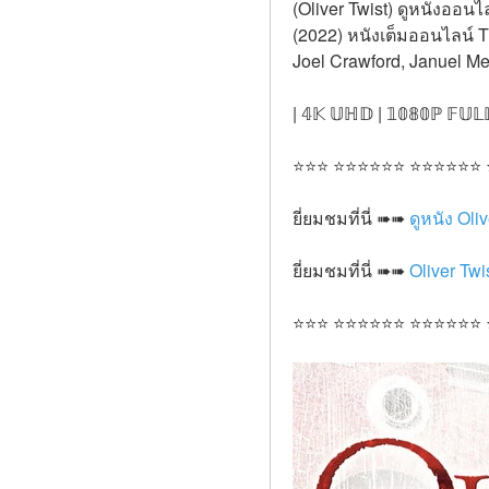
(Oliver Twist) ดูหนังออนไล
(2022) หนังเต็มออนไลน์ T
Joel Crawford, Januel Me
| 𝟜𝕂 𝕌ℍ𝔻 | 𝟙𝟘𝟠𝟘ℙ 𝔽𝕌𝕃
⭐⭐⭐ ⭐⭐⭐⭐⭐⭐ ⭐⭐⭐⭐⭐⭐
ยี่ยมชมที่นี่ ➠➠ 
ดูหนัง Oli
ยี่ยมชมที่นี่ ➠➠ 
Oliver Twi
⭐⭐⭐ ⭐⭐⭐⭐⭐⭐ ⭐⭐⭐⭐⭐⭐