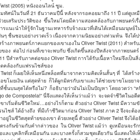
Twist (2005) หนังออนไลน์ ซูม.
ทัศน์ในวันที่ 21 ธันวาคมปีนี้ หลังจากรอคอยมาถึง 11 ปี แต่ดูเหม
 จะช่วยเสริมประวัติของ  ขึ้นใหม่โดยมีความสอดคล้องกับภาพยนตร์เรื่อ
บการแนะนำให้รู้จักในฐานะทหารรับจ้างแมวที่เดินได้เหมือนมนุษย์ใน
ฟนๆ ชื่นชอบอย่างรวดเร็ว เนื่องจากความนิยมอย่างท่วมท้น  จึงไ
รสร้างภาพยนตร์ภาคแยกของเขาเองใน Oliver Twist (2011) สำหรับภ
ของ  ต่อไป ก่อนที่เขาจะพบกับ ซึ่งเกิดขึ้นสองปีหลังจากภาพยนตร์
ปีสำหรับภาคต่อของ Oliver Twist การได้รับเนื้อหาใหม่จึงเป็นสิ่งที
สอดคล้องกับแฟรนไชส์ของ
wist ก็เผยให้เห็นหนึ่งพล็อตที่มาจากความคิดเห็นสั้นๆ ที่  ได้สร้าง
่อขโมยเงิน แต่สุดท้าย  ก็ได้ผูกมิตรกับเขาและได้ช่วยเขาขโมยยาจา
ชั้นบนสุดได้หรือไม่?  ก็อธิบายว่ามันไม่เป็นปัญหา โดยอวดว่า “หน
de Compostela!” นี่จึงแสดงให้เห็นว่าแม้ว่า  จะจดจำชีวิตในอด
ี่เขาเริ่มต้นชีวิตใหม่…อย่างไรก็ตาม ตัวอย่าง Oliver Twist มีความข
ไชส์ ได้อ้างถึง  ที่มีเก้าชีวิตมาก่อน Oliver Twist ภาค 2 จึงจะต้อง
อยู่ในชีวิตสุดท้ายของเขา ด้วยเหตุนี้ ตัวอย่าง Oliver Twist จึงได้อธิ
ตรงกันข้ามกับคำกล่าวของ  ใน Oliver Twist แม้ว่า  ดูเหมือนจะร
ื่อและบุคลิกที่เหมือนกัน และบางครั้งก็สวมชุดเดียวกัน นี่แสดงให้เห็