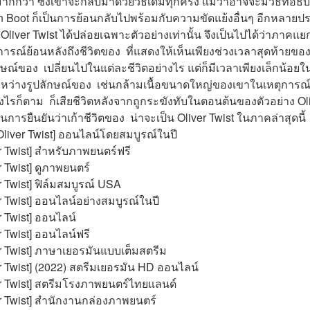
ากกว่า ซึ่งเขาจะกลับมาด้วยวิธีเดิมทุกครั้ง แม้ว่าอาจจะมีวิธีที่อธ
อง  in Boot ก็เป็นการย้อนกลับไปพร้อมกับความขัดแย้งอื่นๆ อีกหลา
 Oliver Twist ได้ปล่อยเฉพาะตัวอย่างเท่านั้น จึงเป็นไปได้ว่าภาคแยก
ตุการณ์ย้อนหลังถึงชีวิตของ  ที่แสดงให้เห็นเพียงช่วงเวลาสุดท้ายขอ
ษณ์ของ  เปลี่ยนไปในแต่ละชีวิตอย่างไร แต่ก็มีเวลาเพียงเล็กน้อยในก
่างรูปลักษณ์ของ  เช่นกล้ามเนื้อขนาดใหญ่ของเขาในเหตุการณ์ย้อ
่างไรก็ตาม  ก็เสียชีวิตหลังจากถูกระฆังทับในตอนต้นของตัวอย่าง O
นการยืนยันว่าเก้าชีวิตของ  น่าจะเป็น Oliver Twist ในภาคล่าสุดนี้
[Oliver Twist] ออนไลน์โดยสมบูรณ์ในปี
er Twist] สำหรับภาพยนตร์ฟรี
r Twist] ดูภาพยนตร์
er Twist] ฟิล์มสมบูรณ์ USA
er Twist] ออนไลน์อย่างสมบูรณ์ในปี
r Twist] ออนไลน์
r Twist] ออนไลน์ฟรี
ver Twist] ภาษาเยอรมันแบบเต็มสตรีม
er Twist] (2022) สตรีมเยอรมัน HD ออนไลน์
ver Twist] สตรีมโรงภาพยนตร์ไทยแลนด์
er Twist] สํานักงานกล่องภาพยนตร์