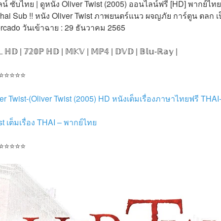
น์ ซับไทย | ดูหนัง Oliver Twist (2005) ออนไลน์ฟรี [HD] พากย์ไทย |
hai Sub !! หนัง Oliver Twist ภาพยนตร์แนว ผจญภัย การ์ตูน ตลก เป
rcado วันเข้าฉาย : 29 ธันวาคม 2565
𝕃 ℍ𝔻 | 𝟟𝟚𝟘ℙ ℍ𝔻 | 𝕄𝕂𝕍 | 𝕄ℙ𝟜 | 𝔻𝕍𝔻 | 𝔹𝕝𝕦-ℝ𝕒𝕪 |
 ⭐⭐⭐⭐⭐
ver Twist-(Oliver Twist (2005) HD หนังเต็มเรื่องภาษาไทยฟรี THA
st เต็มเรื่อง THAI – พากย์ไทย
 ⭐⭐⭐⭐⭐